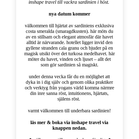
inshape travel till vackra sardinien i höst.
nya datum kommer
välkommen till hjärtat av sardiniens exklusiva
costa smeralda (smaragdkusten). här möts du
av en stillsam och elegant atmosfär där havet
alltid är närvarande. hotellet ligger invid den
gyllene stranden cala granu och bjuder på en
magisk utsikt över det turkosa medelhavet. här
möter du havet, vinden och ljuset – allt det
som gör sardinien så magiskt.
under denna vecka får du en möjlighet att
dyka in i dig själv och genom olika praktiker
och verktyg från yogans värld komma närmre
din inre sanna röst, intuitionens, hjärtats,
själens röst.
varmt välkommen till underbara sardinien!
läs mer & boka via inshape travel via
knappen nedan.