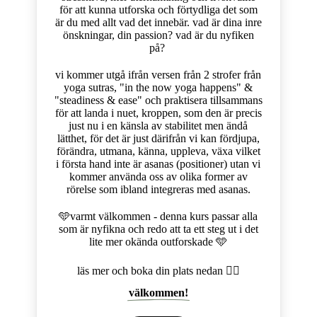
för att kunna utforska och förtydliga det som
är du med allt vad det innebär. vad är dina inre
önskningar, din passion? vad är du nyfiken
på?
vi kommer utgå ifrån versen från 2 strofer från
yoga sutras, "in the now yoga happens" &
"steadiness & ease" och praktisera tillsammans
för att landa i nuet, kroppen, som den är precis
just nu i en känsla av stabilitet men ändå
lätthet, för det är just därifrån vi kan fördjupa,
förändra, utmana, känna, uppleva, växa vilket
i första hand inte är asanas (positioner) utan vi
kommer använda oss av olika former av
rörelse som ibland integreras med asanas.
🩵varmt välkommen - denna kurs passar alla
som är nyfikna och redo att ta ett steg ut i det
lite mer okända outforskade 🩵
läs mer och boka din plats nedan 👇🏼
välkommen!